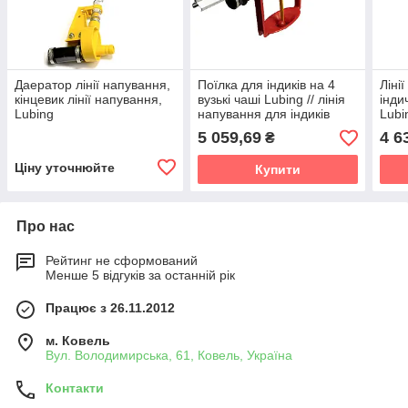
Даератор лінії напування,
Поїлка для індиків на 4
Ліні
кінцевик лінії напування,
вузькі чаші Lubing // лінія
інди
Lubing
напування для індиків
Lubi
5 059,69
4 6
₴
Ціну уточнюйте
Купити
Про нас
Рейтинг не сформований
Менше 5 відгуків за останній рік
Працює з 26.11.2012
м. Ковель
Вул. Володимирська, 61, Ковель, Україна
Контакти