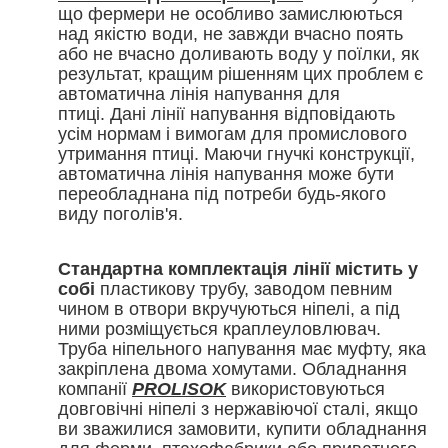
що фермери не особливо замислюються
над якістю води, не завжди вчасно поять
або не вчасно доливають воду у поїлки, як
результат, кращим рішенням цих проблем є
автоматична лінія напування для
птиці.
Дані лінії напування відповідають
усім нормам і вимогам для промислового
утримання птиці. Маючи гнучкі конструкції,
автоматична лінія напування може бути
переобладнана під потреби будь-якого
виду поголів'я.
Стандартна комплектація лінії містить у
собі
пластикову трубу, заводом певним
чином в отвори вкручуються ніпелі, а під
ними розміщується краплеуловлювач.
Труба ніпельного напування має муфту, яка
закріплена двома хомутами.
Обладнання
компанії
PROLISOK
використовуються
довговічні ніпелі з нержавіючої сталі, якщо
ви зважилися замовити, купити обладнання