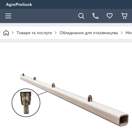
AgroProlisok
Товари та послуги
Обладнання для птахівництва
Ніп