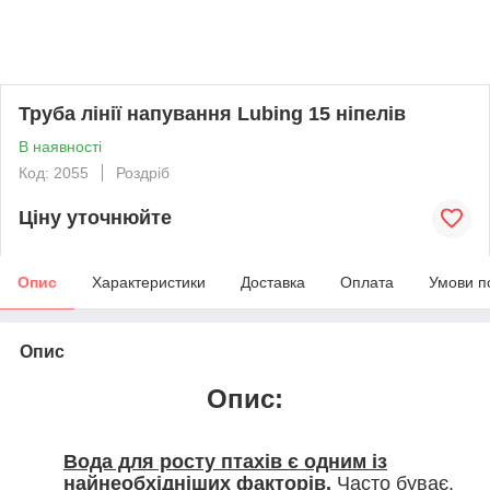
Труба лінії напування Lubing 15 ніпелів
В наявності
Код: 2055
Роздріб
Ціну уточнюйте
Опис
Характеристики
Доставка
Оплата
Умови п
Опис
Опис:
Вода для росту птахів є одним із
найнеобхідніших факторів.
Часто буває,