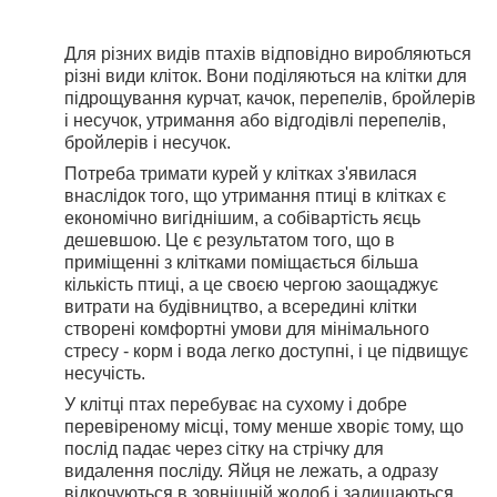
Для різних видів птахів відповідно виробляються
різні види кліток. Вони поділяються на клітки для
підрощування курчат, качок, перепелів, бройлерів
і несучок, утримання або відгодівлі перепелів,
бройлерів і несучок.
Потреба тримати курей у клітках з'явилася
внаслідок того, що утримання птиці в клітках є
економічно вигіднішим, a собівартість яєць
дешевшою. Це є результатом того, що в
приміщенні з клітками поміщається більша
кількість птиці, a це своєю чергою заощаджує
витрати на будівництво, a всередині клітки
створені комфортні умови для мінімального
стресу - корм і вода легко доступні, і це підвищує
несучість.
У клітці птах перебуває на сухому і добре
перевіреному місці, тому менше хворіє тому, що
послід падає через сітку на стрічку для
видалення посліду. Яйця не лежать, a одразу
відкочуються в зовнішній жолоб і залишаються