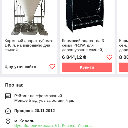
Кормовий апарат тубомат
Кормовий апарат на 3
Корм
140 л, на відгодівлю для
секції PR3W, для
секц
свиней
дорощування свиней,
доро
Польща
Пол
6 844,12
8 0
₴
Ціну уточнюйте
Купити
Про нас
Рейтинг не сформований
Менше 5 відгуків за останній рік
Працює з 26.11.2012
м. Ковель
Вул. Володимирська, 61, Ковель, Україна