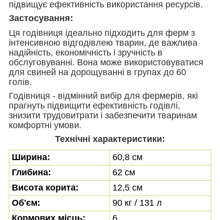
підвищує ефективність використання ресурсів.
Застосування:
Ця годівниця ідеально підходить для ферм з
інтенсивною відгодівлею тварин, де важлива
надійність, економічність і зручність в
обслуговуванні. Вона може використовуватися
для свиней на дорощуванні в групах до 60
голів.
Годівниця - відмінний вибір для фермерів, які
прагнуть підвищити ефективність годівлі,
знизити трудовитрати і забезпечити тваринам
комфортні умови.
Технічні характеристики:
Ширина:
60,8 см
Глибина:
62 см
Висота корита:
12,5
см
Об'єм:
90 кг / 131 л
Кормових місць:
6