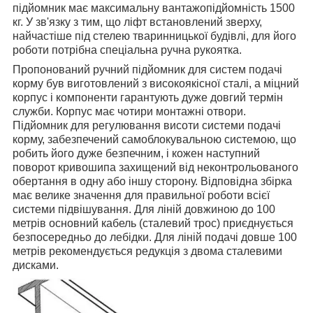
підйомник має максимальну вантажопідйомність 1500
кг. У зв'язку з тим, що ліфт встановлений зверху,
найчастіше під стелею тваринницької будівлі, для його
роботи потрібна спеціальна ручна рукоятка.
Пропонований ручний підйомник для систем подачі
корму був виготовлений з високоякісної сталі, а міцний
корпус і компоненти гарантують дуже довгий термін
служби. Корпус має чотири монтажні отвори.
Підйомник для регулювання висоти системи подачі
корму, забезпечений самоблокувальною системою, що
робить його дуже безпечним, і кожен наступний
поворот кривошипа захищений від неконтрольованого
обертання в одну або іншу сторону. Відповідна збірка
має велике значення для правильної роботи всієї
системи підвішування. Для ліній довжиною до 100
метрів основний кабель (сталевий трос) приєднується
безпосередньо до лебідки. Для ліній подачі довше 100
метрів рекомендується редукція з двома сталевими
дисками.