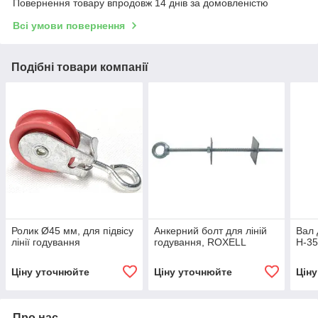
Повернення товару впродовж 14 днів за домовленістю
Всі умови повернення
Подібні товари компанії
Ролик Ø45 мм, для підвісу
Анкерний болт для ліній
Вал 
лінії годування
годування, ROXELL
H-35
Ціну уточнюйте
Ціну уточнюйте
Цін
Про нас