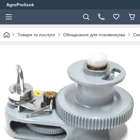
AgroProlisok
Товари та послуги
Обладнання для птахівництва
Сис