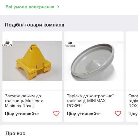
Всі умови повернення
Подібні товари компанії
Засувка-зажим до
Тарілка до контрольної
Опор
годівниць Multimax-
годівниці, MINIMAX
годі
Minimax Roxell
ROXELL
ROX
Ціну уточнюйте
Ціну уточнюйте
Цін
Про нас