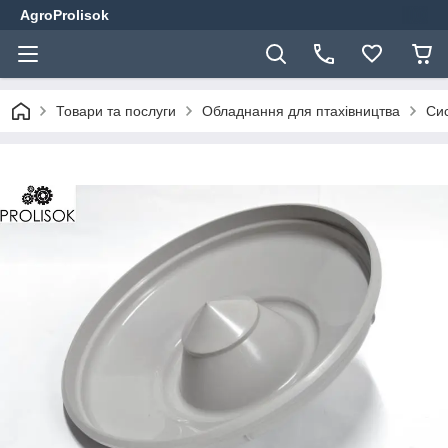
AgroProlisok
Товари та послуги
Обладнання для птахівництва
Сис