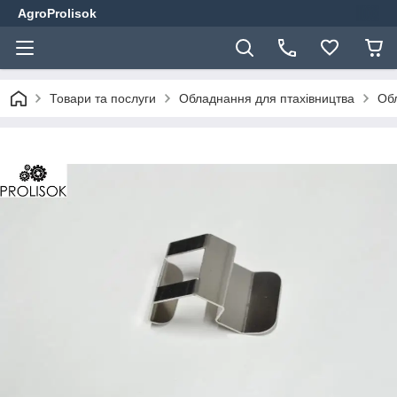
AgroProlisok
Товари та послуги
Обладнання для птахівництва
Обл