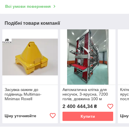
Всі умови повернення
Подібні товари компанії
Засувка-зажим до
Автоматична клітка для
Кліт
годівниць Multimax-
несучок, 3-ярусна, 7200
ярус
Minimax Roxell
голів, довжина 100 м
посл
160 
2 400 444,34
₴
1600
Ціну уточнюйте
Цін
Купити