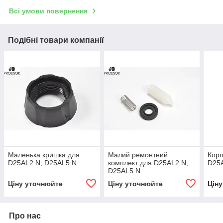
Всі умови повернення
Подібні товари компанії
Маленька кришка для
Малий ремонтний
Корп
D25AL2 N, D25AL5 N
комплект для D25AL2 N,
D25A
D25AL5 N
Ціну уточнюйте
Ціну уточнюйте
Цін
Про нас