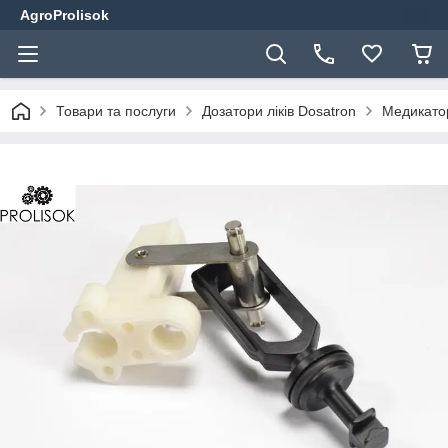
AgroProlisok
Товари та послуги
Дозатори ліків Dosatron
Медикато