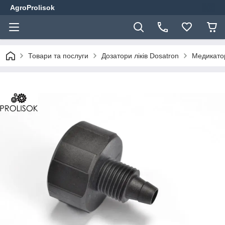
AgroProlisok
Товари та послуги
Дозатори ліків Dosatron
Медикато