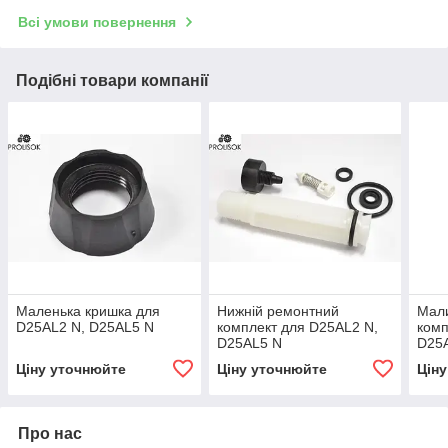
Всі умови повернення
Подібні товари компанії
Маленька кришка для
Нижній ремонтний
Мал
D25AL2 N, D25AL5 N
комплект для D25AL2 N,
комп
D25AL5 N
D25
Ціну уточнюйте
Ціну уточнюйте
Цін
Про нас