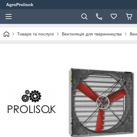
AgroProlisok
Товари та послуги
Вентиляція для тваринництва
Вен