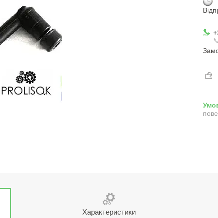
Відп
+

Замо
пове
Характеристики