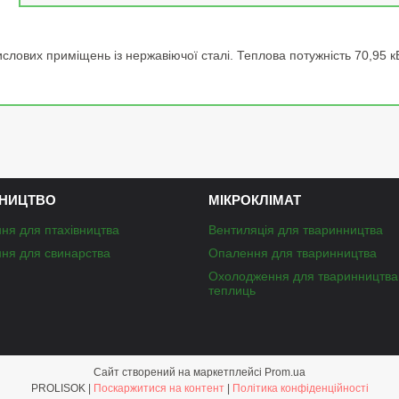
слових приміщень із нержавіючої сталі. Теплова потужність 70,95 кВ
НИЦТВО
МІКРОКЛІМАТ
ня для птахівництва
Вентиляція для тваринництва
ня для свинарства
Опалення для тваринництва
Охолодження для тваринництва
теплиць
Сайт створений на маркетплейсі
Prom.ua
PROLISOK |
Поскаржитися на контент
|
Політика конфіденційності