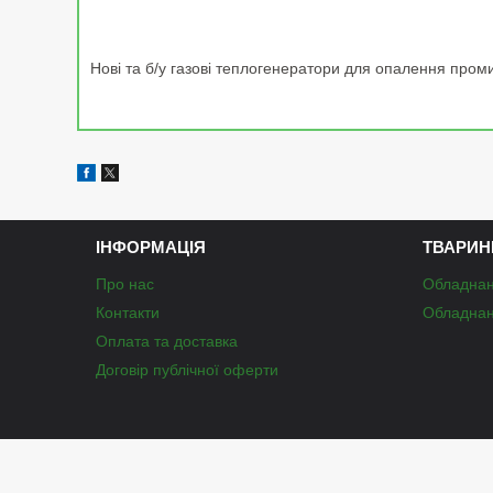
Нові та б/у газові теплогенератори для опалення проми
ІНФОРМАЦІЯ
ТВАРИН
Про нас
Обладнан
Контакти
Обладнан
Оплата та доставка
Договір публічної оферти