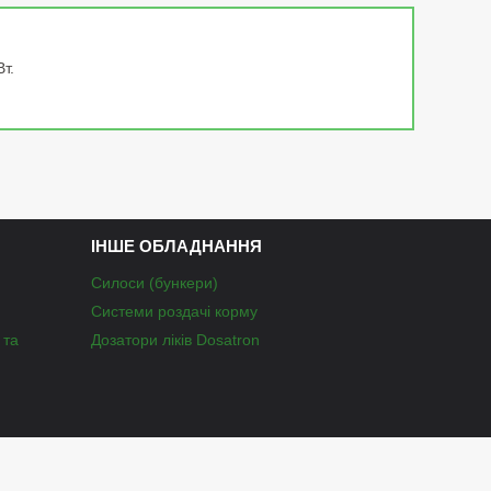
т.
ІНШЕ ОБЛАДНАННЯ
Силоси (бункери)
Системи роздачі корму
 та
Дозатори ліків Dosatron