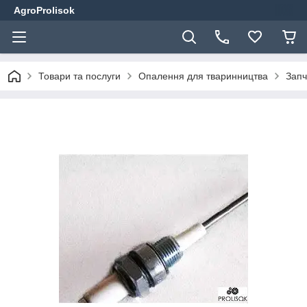
AgroProlisok
Товари та послуги
Опалення для тваринництва
Запч