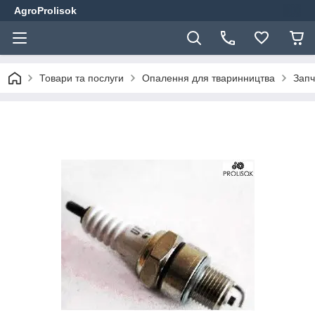
AgroProlisok
Товари та послуги
Опалення для тваринництва
Запч