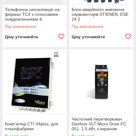
Телефонна сигналізація на
Блок аварійного живлення
фермах TC4 з голосовими
сервомоторів STIENEN, ESE
повідомленнями й
24 2
акумулятором
Під замовлення
Під замовлення
Ціну уточнюйте
Ціну уточнюйте
Частотний перетворювач
Комп'ютер CTI V4plus, для
Danfoss VLT Micro Drive FC
птахофабрики
051, 1.5 кВт, з екраном