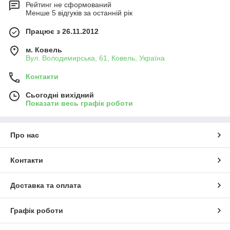
Контролери мікроклімату для пташників дозволяють дуже
Рейтинг не сформований
точно програмувати і встановлювати робочі параметри, щоб
Менше 5 відгуків за останній рік
задовольнити вимоги в кожному пташнику, свинарнику і
корівнику.
Працює з 26.11.2012
м. Ковель
Вул. Володимирська, 61, Ковель, Україна
Контакти
Сьогодні вихідний
Показати весь графік роботи
Про нас
Контакти
Доставка та оплата
Графік роботи