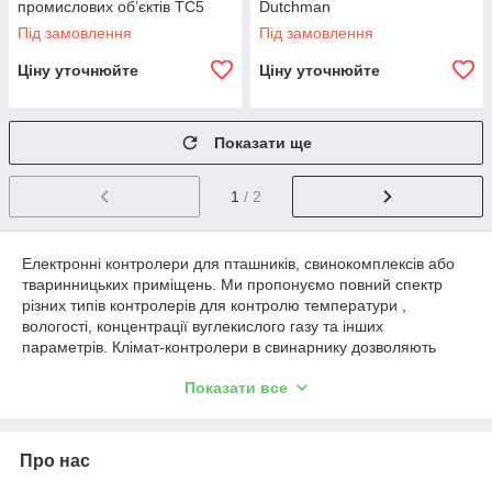
промислових об’єктів TC5
Dutchman
Advanced Alarm
Під замовлення
Під замовлення
Ціну уточнюйте
Ціну уточнюйте
Показати ще
1
/ 2
Електронні контролери для пташників, свинокомплексів або
тваринницьких приміщень. Ми пропонуємо повний спектр
різних типів контролерів для контролю температури ,
вологості, концентрації вуглекислого газу та інших
параметрів. Клімат-контролери в свинарнику дозволяють
повністю контролювати роботу вентиляторів, димоходів і
Показати все
дозволяють автоматично відкривати повітрозабірники. Ми
надаємо GSM системи сигналізації вищого класу, модулі
клімат-контролю, датчики температури, вимірювачі вологості і
контролери освітлення.
Про нас