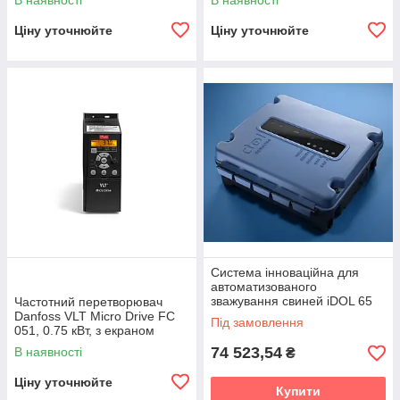
В наявності
В наявності
Ціну уточнюйте
Ціну уточнюйте
Система інноваційна для
автоматизованого
зважування свиней iDOL 65
Частотний перетворювач
Pig Weighing Camera
Danfoss VLT Micro Drive FC
Під замовлення
051, 0.75 кВт, з екраном
74 523,54
В наявності
₴
Ціну уточнюйте
Купити