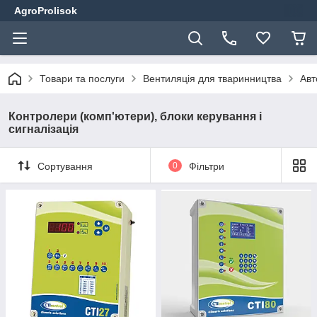
AgroProlisok
Товари та послуги
Вентиляція для тваринництва
Авт
Контролери (комп'ютери), блоки керування і
сигналізація
Сортування
0
Фільтри